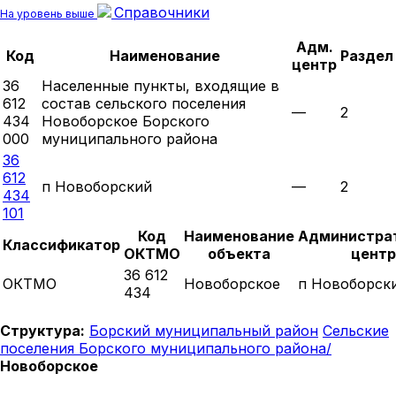
Справочники
На уровень выше
Адм.
Код
Наименование
Раздел
центр
36
Населенные пункты, входящие в
612
состав сельского поселения
—
2
434
Новоборское Борского
000
муниципального района
36
612
п Новоборский
—
2
434
101
Код
Наименование
Администра
Классификатор
ОКТМО
объекта
центр
36 612
ОКТМО
Новоборское
п Новоборск
434
Структура:
Борский муниципальный район
Сельские
поселения Борского муниципального района/
Новоборское