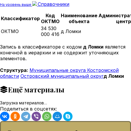
Справочники
На уровень выше
Код
Наименование
Администра
Классификатор
ОКТМО
объекта
центр
34 530
ОКТМО
д Ломки
000 416
Запись в классификаторе с кодом
д Ломки
является
конечной в иерархии и не содержит уточняющих
элементов.
Структура:
Муниципальные округа Костромской
области
Островский муниципальный округ
д Ломки
Ещё материалы
Загрузка материалов…
Поделиться в соцсетях: