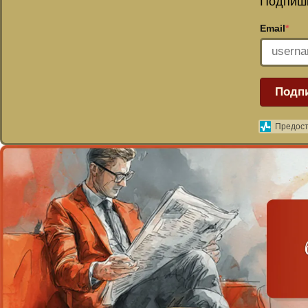
Подпиши
Email
*
Подп
Предост