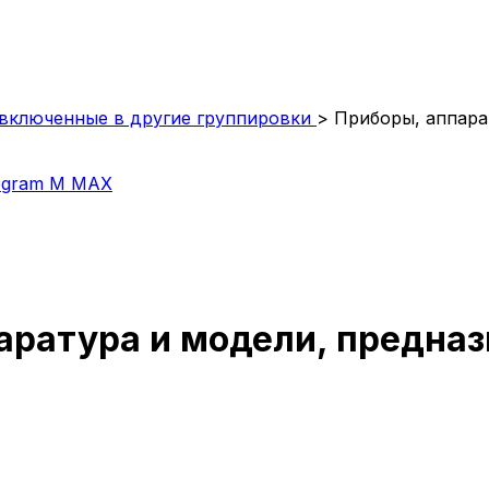
 включенные в другие группировки
>
Приборы, аппара
egram
M
MAX
аратура и модели, предна