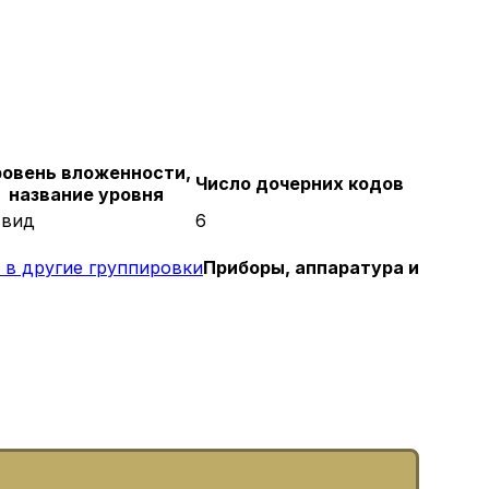
ровень вложенности,
Число дочерних кодов
название уровня
 вид
6
 в другие группировки
Приборы, аппаратура и