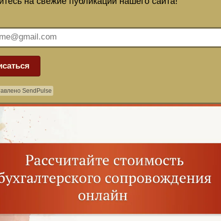
тесь на свежие публикации нашего сайта!
исаться
авлено SendPulse