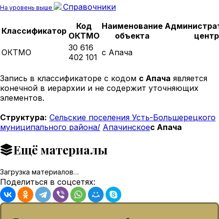
Справочники
На уровень выше
Код
Наименование
Администра
Классификатор
ОКТМО
объекта
центр
30 616
ОКТМО
с Апача
402 101
Запись в классификаторе с кодом
с Апача
является
конечной в иерархии и не содержит уточняющих
элементов.
Структура:
Сельские поселения Усть-Большерецкого
муниципального района/
Апачинское
с Апача
Ещё материалы
Загрузка материалов…
Поделиться в соцсетях: