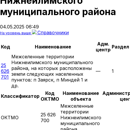
Нижнеилимского
муниципального района
04.05.2025 06:49
Справочники
На уровень выше
Адм.
Код
Наименование
Раздел
центр
Межселенные территории
Нижнеилимского муниципального
25
района, на которых расположены
626
—
1
земли следующих населенных
701
пунктов: п Заярск, п Миндей 1 и
др.
Код
Наименование
Админист
Классификатор
ОКТМО
объекта
цен
Межселенные
территории
25 626
ОКТМО
Нижнеилимского
700
муниципального
района