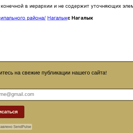
 конечной в иерархии и не содержит уточняющих эле
ипального района/
Нагалык
с Нагалык
тесь на свежие публикации нашего сайта!
исаться
авлено SendPulse