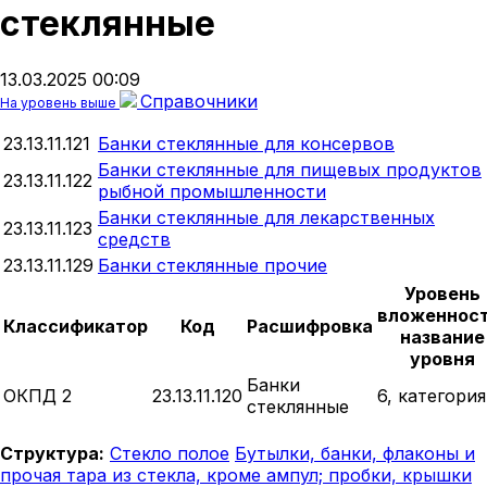
стеклянные
13.03.2025 00:09
Справочники
На уровень выше
23.13.11.121
Банки стеклянные для консервов
Банки стеклянные для пищевых продуктов
23.13.11.122
рыбной промышленности
Банки стеклянные для лекарственных
23.13.11.123
средств
23.13.11.129
Банки стеклянные прочие
Уровень
вложенност
Классификатор
Код
Расшифровка
название
уровня
Банки
ОКПД 2
23.13.11.120
6, категория
стеклянные
Структура:
Стекло полое
Бутылки, банки, флаконы и
прочая тара из стекла, кроме ампул; пробки, крышки