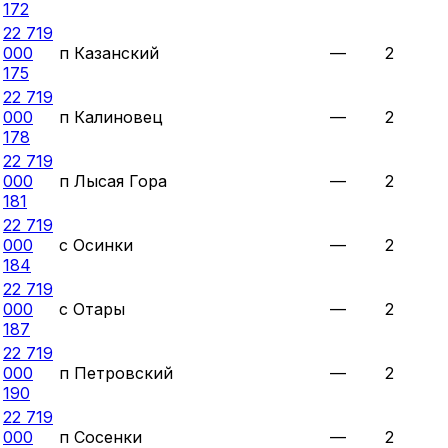
172
22 719
000
п Казанский
—
2
175
22 719
000
п Калиновец
—
2
178
22 719
000
п Лысая Гора
—
2
181
22 719
000
с Осинки
—
2
184
22 719
000
с Отары
—
2
187
22 719
000
п Петровский
—
2
190
22 719
000
п Сосенки
—
2