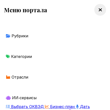
Меню портала
Рубрики
Категории
Отрасли
ИИ‑сервисы
Выбрать ОКВЭД
Бизнес‑план
Дать