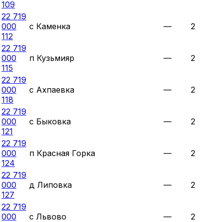
109
22 719
000
с Каменка
—
2
112
22 719
000
п Кузьмияр
—
2
115
22 719
000
с Ахпаевка
—
2
118
22 719
000
с Быковка
—
2
121
22 719
000
п Красная Горка
—
2
124
22 719
000
д Липовка
—
2
127
22 719
000
с Львово
—
2