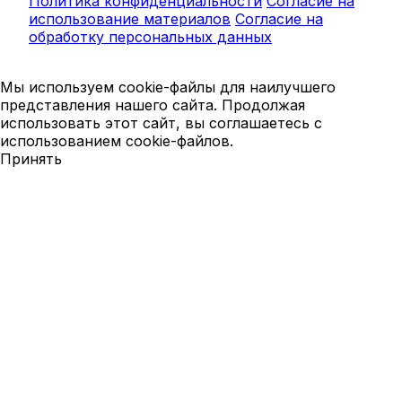
Политика конфиденциальности
Согласие на
использование материалов
Согласие на
обработку персональных данных
Мы используем cookie-файлы для наилучшего
представления нашего сайта. Продолжая
использовать этот сайт, вы соглашаетесь с
использованием cookie-файлов.
Принять