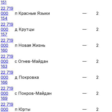
151
22 719
000
п Красные Языки
—
2
154
22 719
000
д Крутцы
—
2
157
22 719
000
п Новая Жизнь
—
2
160
22 719
000
с Огнев-Майдан
—
2
163
22 719
000
д Покровка
—
2
166
22 719
000
с Покров-Майдан
—
2
169
22 719
000
п Юрты
—
2