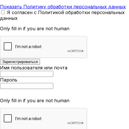
Показать Политику обработки персональных данных
Я согласен с Политикой обработки персональных
данных
Only fill in if you are not human
Имя пользователя или почта
Пароль
Only fill in if you are not human