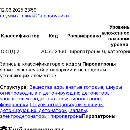
12.03.2025 23:59
Справочники
На уровень выше
Уровень
вложеннос
Классификатор
Код
Расшифровка
названи
уровня
ОКПД 2
20.51.12.160
Пиропатроны
6, категори
Запись в классификаторе с кодом
Пиропатроны
является конечной в иерархии и не содержит
уточняющих элементов.
Структура:
Вещества взрывчатые готовые; шнуры
огнепроводные и детонирующие; детонаторы;
запалы; электродетонаторы; пиропатроны;
фейерверки
Шнуры огнепроводные; шнуры
детонирующие; детонаторы; запалы;
электродетонаторы; пиропатроны
Пиропатроны
Ещё материалы