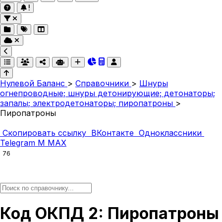
Нулевой Баланс
>
Справочники
>
Шнуры
огнепроводные; шнуры детонирующие; детонаторы;
запалы; электродетонаторы; пиропатроны
>
Пиропатроны
Скопировать ссылку
ВКонтакте
Одноклассники
Telegram
M
MAX
76
Код ОКПД 2: Пиропатроны