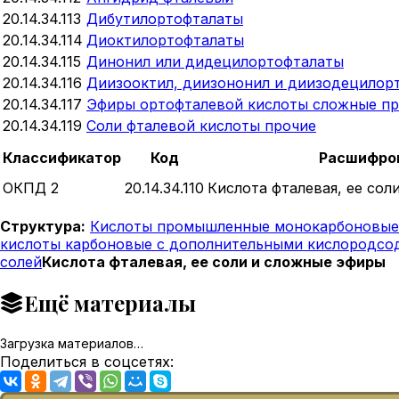
20.14.34.113
Дибутилортофталаты
20.14.34.114
Диоктилортофталаты
20.14.34.115
Динонил или дидецилортофталаты
20.14.34.116
Диизооктил, диизононил и диизодецилор
20.14.34.117
Эфиры ортофталевой кислоты сложные п
20.14.34.119
Соли фталевой кислоты прочие
Классификатор
Код
Расшифро
ОКПД 2
20.14.34.110
Кислота фталевая, ее сол
Структура:
Кислоты промышленные монокарбоновые 
кислоты карбоновые с дополнительными кислородсо
солей
Кислота фталевая, ее соли и сложные эфиры
Ещё материалы
Загрузка материалов…
Поделиться в соцсетях: