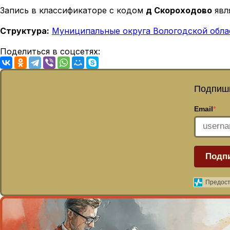
Запись в классификаторе с кодом
д Скороходово
явл
Структура:
Муниципальные округа Вологодской обла
Поделиться в соцсетях:
Подпиши
Email
*
Подп
Предост