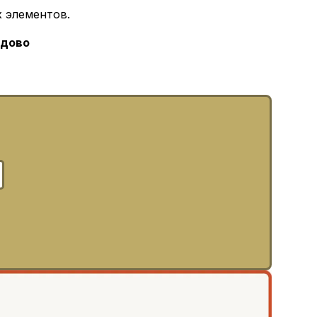
 элементов.
одово