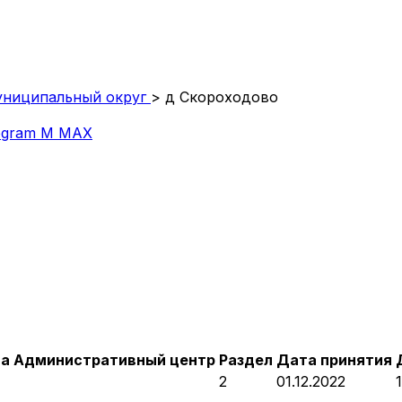
униципальный округ
>
д Скороходово
egram
M
MAX
та
Административный центр
Раздел
Дата принятия
2
01.12.2022