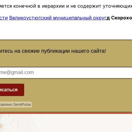
яется конечной в иерархии и не содержит уточняющих
сти
Великоустюгский муниципальный округ
д Скорох
тесь на свежие публикации нашего сайта!
исаться
авлено SendPulse