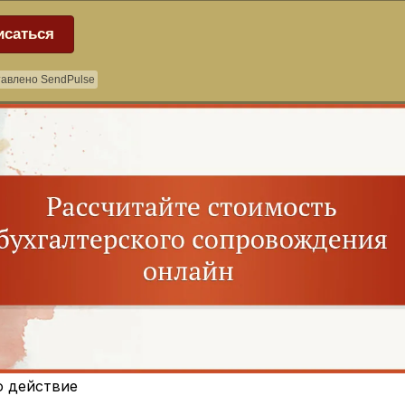
исаться
авлено SendPulse
о действие