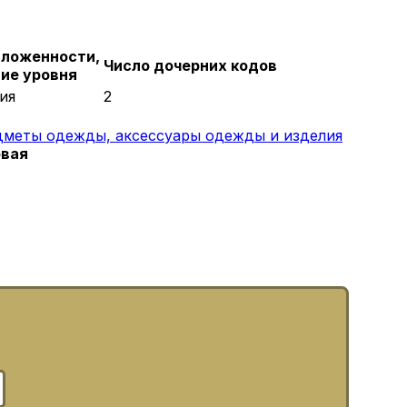
вложенности,
Число дочерних кодов
ие уровня
рия
2
меты одежды, аксессуары одежды и изделия
овая