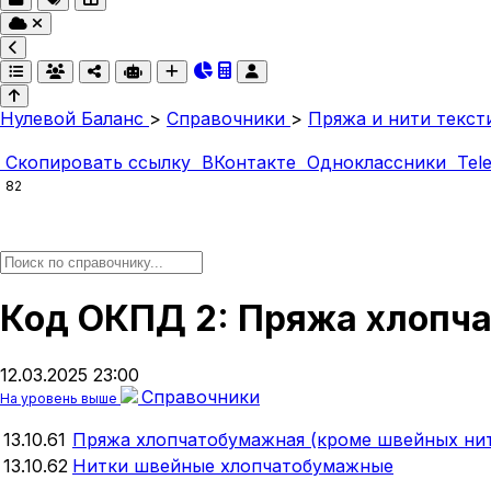
Нулевой Баланс
>
Справочники
>
Пряжа и нити текст
Скопировать ссылку
ВКонтакте
Одноклассники
Tel
82
Код ОКПД 2: Пряжа хлопч
12.03.2025 23:00
Справочники
На уровень выше
13.10.61
Пряжа хлопчатобумажная (кроме швейных ни
13.10.62
Нитки швейные хлопчатобумажные