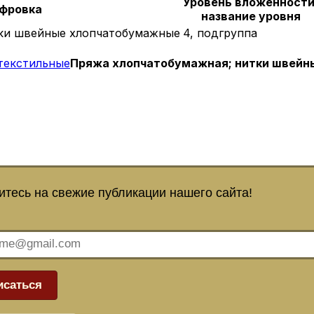
Уровень вложенности
фровка
название уровня
тки швейные хлопчатобумажные
4, подгруппа
текстильные
Пряжа хлопчатобумажная; нитки швей
тесь на свежие публикации нашего сайта!
исаться