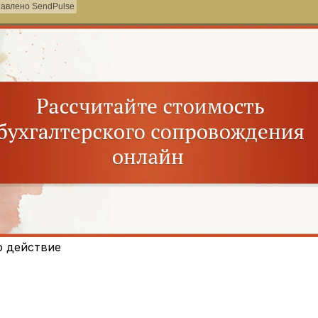
авлено SendPulse
о действие