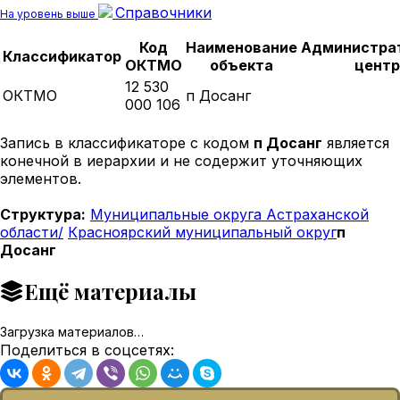
Справочники
На уровень выше
Код
Наименование
Администра
Классификатор
ОКТМО
объекта
центр
12 530
ОКТМО
п Досанг
000 106
Запись в классификаторе с кодом
п Досанг
является
конечной в иерархии и не содержит уточняющих
элементов.
Структура:
Муниципальные округа Астраханской
области/
Красноярский муниципальный округ
п
Досанг
Ещё материалы
Загрузка материалов…
Поделиться в соцсетях: