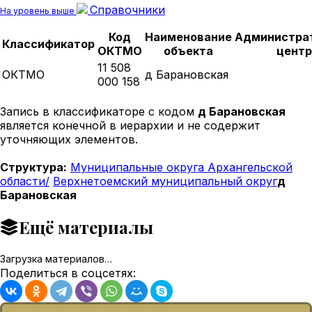
Справочники
На уровень выше
Код
Наименование
Администра
Классификатор
ОКТМО
объекта
центр
11 508
ОКТМО
д Барановская
000 158
Запись в классификаторе с кодом
д Барановская
является конечной в иерархии и не содержит
уточняющих элементов.
Структура:
Муниципальные округа Архангельской
области/
Верхнетоемский муниципальный округ
д
Барановская
Ещё материалы
Загрузка материалов…
Поделиться в соцсетях: