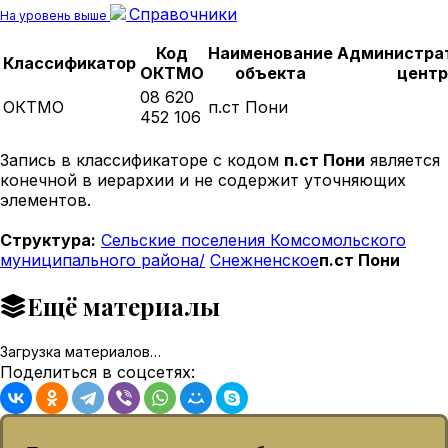
Справочники
На уровень выше
Код
Наименование
Администра
Классификатор
ОКТМО
объекта
центр
08 620
ОКТМО
п.ст Пони
452 106
Запись в классификаторе с кодом
п.ст Пони
является
конечной в иерархии и не содержит уточняющих
элементов.
Структура:
Сельские поселения Комсомольского
муниципального района/
Снежненское
п.ст Пони
Ещё материалы
Загрузка материалов…
Поделиться в соцсетях: