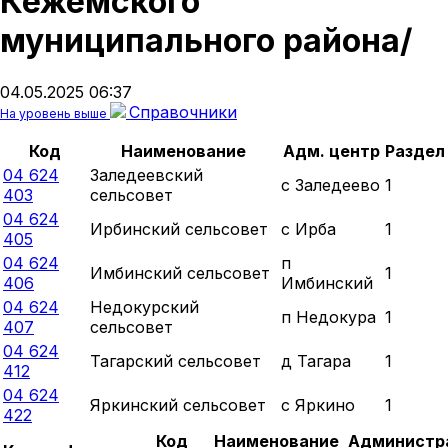
Кежемского
муниципального района/
04.05.2025 06:37
Справочники
На уровень выше
Код
Наименование
Адм. центр
Раздел
04 624
Заледеевский
с Заледеево
1
403
сельсовет
04 624
Ирбинский сельсовет
с Ирба
1
405
04 624
п
Имбинский сельсовет
1
406
Имбинский
04 624
Недокурский
п Недокура
1
407
сельсовет
04 624
Тагарский сельсовет
д Тагара
1
412
04 624
Яркинский сельсовет
с Яркино
1
422
Код
Наименование
Администр