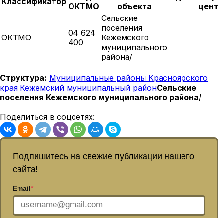
Классификатор
ОКТМО
объекта
цен
Сельские
поселения
04 624
ОКТМО
Кежемского
400
муниципального
района/
Структура:
Муниципальные районы Красноярского
края
Кежемский муниципальный район
Сельские
поселения Кежемского муниципального района/
Поделиться в соцсетях:
Подпишитесь на свежие публикации нашего
сайта!
Email
*