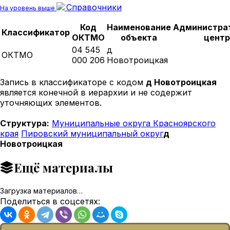
Справочники
На уровень выше
Код
Наименование
Администра
Классификатор
ОКТМО
объекта
центр
04 545
д
ОКТМО
000 206
Новотроицкая
Запись в классификаторе с кодом
д Новотроицкая
является конечной в иерархии и не содержит
уточняющих элементов.
Структура:
Муниципальные округа Красноярского
края
Пировский муниципальный округ
д
Новотроицкая
Ещё материалы
Загрузка материалов…
Поделиться в соцсетях: