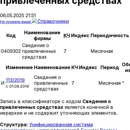
привлеченных средствах
06.05.2025 21:51
Справочники
На уровень выше
Наименование
Код
КЧ
Индекс
Периодичность
формы
Сведения о
0409302
привлеченных
7
Месячная
средствах
Об
Изменение
Наименование
КЧ
Индекс
Период
и
Сведения о
113/2019
И
привлеченных
7
Месячная
“
c 01.08.2019
средствах
Запись в классификаторе с кодом
Сведения о
привлеченных средствах
является конечной в
иерархии и не содержит уточняющих элементов.
Структура:
Унифицированная система