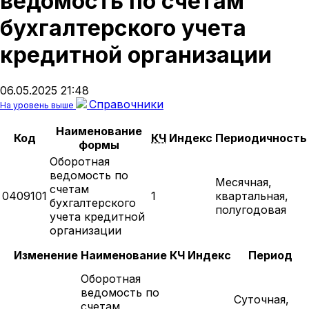
ведомость по счетам
бухгалтерского учета
кредитной организации
06.05.2025 21:48
Справочники
На уровень выше
Наименование
Код
КЧ
Индекс
Периодичность
формы
Оборотная
ведомость по
Месячная,
счетам
0409101
1
квартальная,
бухгалтерского
полугодовая
учета кредитной
организации
Изменение
Наименование
КЧ
Индекс
Период
Оборотная
ведомость по
Суточная,
счетам