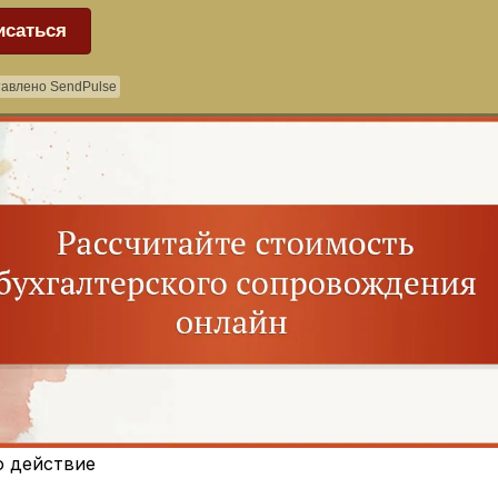
исаться
авлено SendPulse
о действие