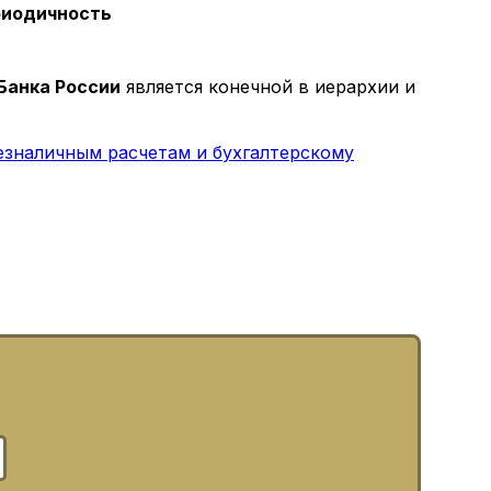
иодичность
Банка России
является конечной в иерархии и
езналичным расчетам и бухгалтерскому