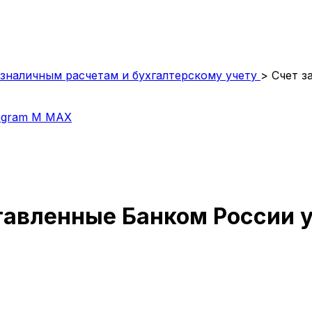
зналичным расчетам и бухгалтерскому учету
>
Счет з
egram
M
MAX
тавленные Банком России у