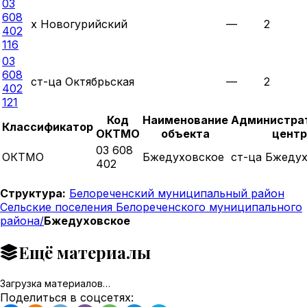
03
608
х Новогурийский
—
2
402
116
03
608
ст-ца Октябрьская
—
2
402
121
Код
Наименование
Администра
Классификатор
ОКТМО
объекта
центр
03 608
ОКТМО
Бжедуховское
ст-ца Бжеду
402
Структура:
Белореченский муниципальный район
Сельские поселения Белореченского муниципального
района/
Бжедуховское
Ещё материалы
Загрузка материалов…
Поделиться в соцсетях: