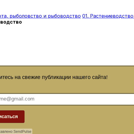
хота, рыболовство и рыбоводство
01. Растениеводство
оводство
тесь на свежие публикации нашего сайта!
исаться
авлено SendPulse