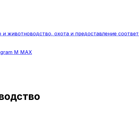
о и животноводство, охота и предоставление соответ
egram
M
MAX
водство