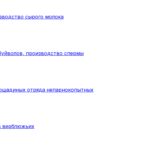
изводство сырого молока
 буйволов, производство спермы
лошадиных отряда непарнокопытных
а верблюжьих