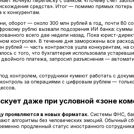
ает ночную переписку с банком: «Почему счет заблок
оисхождения средств». Итог — помимо прямых потерь 
 к конкурентам.
и, оборот — около 300 млн рублей в год, почти 80 со
ровому рублю вызвали подозрения ИИ банка: суммы ч
рованного всего две недели назад. Пока юрист-дирек
ьном контроле». В течение дня заморожены все расхо
млн рублей — часть контрактов ушла конкурентам, на
алось с того, что бухгалтерия использовала устарев
 двойного платежа, запросил разъяснения — автомат
 под контролем, сотрудники «умеют работать с докум
, контроль за операциями с цифровым рублем — тольк
ессов.
искует даже при условной «зоне ко
ду проявляются в новых форматах.
Системы ФНС, бан
ают алгоритмы без человеческих эмоций. Обычный сб
ременно продленный статус иностранного сотрудника