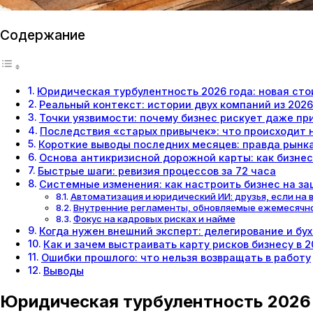
Содержание
Юридическая турбулентность 2026 года: новая ст
Реальный контекст: истории двух компаний из 2026
Точки уязвимости: почему бизнес рискует даже пр
Последствия «старых привычек»: что происходит 
Короткие выводы последних месяцев: правда рынк
Основа антикризисной дорожной карты: как бизнес
Быстрые шаги: ревизия процессов за 72 часа
Системные изменения: как настроить бизнес на за
Автоматизация и юридический ИИ: друзья, если на
Внутренние регламенты, обновляемые ежемесячн
Фокус на кадровых рисках и найме
Когда нужен внешний эксперт: делегирование и бу
Как и зачем выстраивать карту рисков бизнесу в 2
Ошибки прошлого: что нельзя возвращать в работу
Выводы
Юридическая турбулентность 2026 