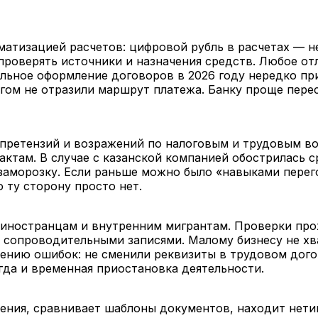
матизацией расчетов: цифровой рубль в расчетах — н
проверять источники и назначения средств. Любое от
ельное оформление договоров в 2026 году нередко п
угом не отразили маршрут платежа. Банку проще перес
претензий и возражений по налоговым и трудовым во
актам. В случае с казанской компанией обострилась 
заморозку. Если раньше можно было «навыками перег
 ту сторону просто нет.
 иностранцам и внутренним мигрантам. Проверки про
с сопроводительными записями. Малому бизнесу не хв
влению ошибок: не сменили реквизиты в трудовом дог
гда и временная приостановка деятельности.
ения, сравнивает шаблоны документов, находит нети