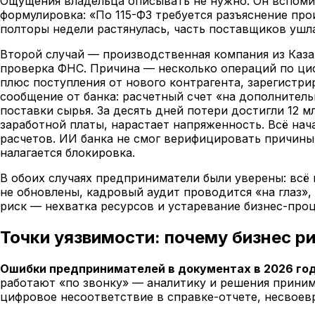
Ощущения владельца описывать не нужно. Он вспомин
формулировка: «По 115-ФЗ требуется разъяснение пр
полторы недели растянулась, часть поставщиков ушла
Второй случай — производственная компания из Казан
проверка ФНС. Причина — несколько операций по циф
плюс поступления от нового контрагента, зарегистри
сообщение от банка: расчетный счет «на дополнител
поставки сырья. За десять дней потери достигли 12 
заработной платы, нарастает напряженность. Всё нач
расчетов. ИИ банка не смог верифицировать причины
налагается блокировка.
В обоих случаях предприниматели были уверены: всё
не обновлены, кадровый аудит проводится «на глаз»
риск — нехватка ресурсов и устаревание бизнес-проц
Точки уязвимости: почему бизнес р
Ошибки предпринимателей в документах в 2026 го
работают «по звонку» — аналитику и решения приним
цифровое несоответствие в справке-отчете, несвоев