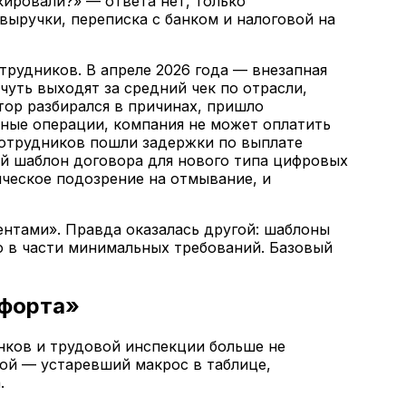
ировали?» — ответа нет, только
выручки, переписка с банком и налоговой на
трудников. В апреле 2026 года — внезапная
уть выходят за средний чек по отрасли,
тор разбирался в причинах, пришло
дные операции, компания не может оплатить
 сотрудников пошли задержки по выплате
ший шаблон договора для нового типа цифровых
ическое подозрение на отмывание, и
ентами». Правда оказалась другой: шаблоны
о в части минимальных требований. Базовый
мфорта»
ков и трудовой инспекции больше не
ой — устаревший макрос в таблице,
.