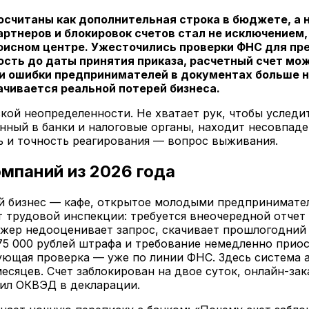
осчитаны как дополнительная строка в бюджете, а 
артнеров и блокировок счетов стал не исключением,
фисном центре. Ужесточились проверки ФНС для пр
ость до даты принятия приказа, расчетный счет мо
 и ошибки предпринимателей в документах больше 
ачивается реальной потерей бизнеса.
кой неопределенности. Не хватает рук, чтобы уследи
ный в банки и налоговые органы, находит несовпаден
ь и точность реагирования — вопрос выживания.
омпаний из 2026 года
й бизнес — кафе, открытое молодыми предпринимател
от трудовой инспекции: требуется внеочередной отчет
жер недооценивает запрос, скачивает прошлогодний 
 75 000 рублей штрафа и требование немедленно прио
едующая проверка — уже по линии ФНС. Здесь система
месяцев. Счет заблокирован на двое суток, онлайн-з
вил ОКВЭД в декларации.