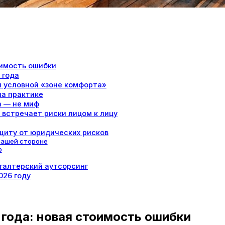
оимость ошибки
 года
и условной «зоне комфорта»
на практике
а — не миф
 встречает риски лицом к лицу
щиту от юридических рисков
 вашей стороне
о
хгалтерский аутсорсинг
026 году
года: новая стоимость ошибки