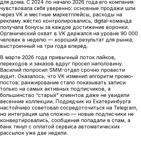
для дома. С 2024 по начало 2026 года его компания
чувствовала себя уверенно: основные продажи шли
через VK и местные маркетплейсы, расходы на
рекламу жёстко контролировались, digital-команда
получала бонусы за каждое достижение воронки.
Органический охват в VK держался на уровне 90 000
человек в неделю — хороший результат для рынка,
выстроенный на три года вперёд.
В марте 2026 года привычный поток лайков,
переходов и заказов вдруг просел наполовину.
Василий попросил SMM-отдел срочно провести
аудит. Оказалось, что VK изменил алгоритм промо-
постов: ранжирование стало показывать записи
только на самых активных подписчиков, а
большинство “старых” клиентов даже не увидели
весенние коллекции. Подрядчик из Екатеринбурга
настойчиво советовал сосредоточиться на Telegram,
но интеграция шла сложно — новые подписчики не
конвертировались, сообщения попадали в спам, а
банк тянул с оплатой сервиса автоматических
рассылок уже две недели.