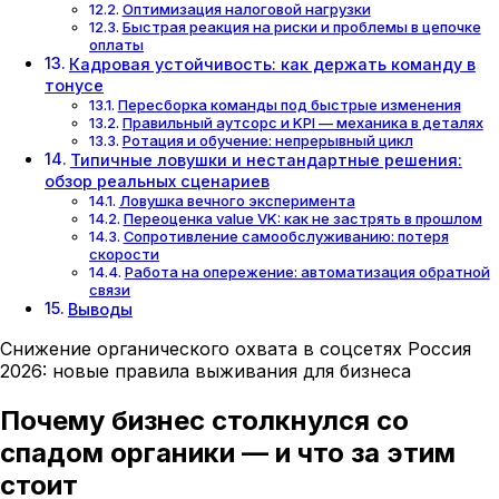
Оптимизация налоговой нагрузки
Быстрая реакция на риски и проблемы в цепочке
оплаты
Кадровая устойчивость: как держать команду в
тонусе
Пересборка команды под быстрые изменения
Правильный аутсорс и KPI — механика в деталях
Ротация и обучение: непрерывный цикл
Типичные ловушки и нестандартные решения:
обзор реальных сценариев
Ловушка вечного эксперимента
Переоценка value VK: как не застрять в прошлом
Сопротивление самообслуживанию: потеря
скорости
Работа на опережение: автоматизация обратной
связи
Выводы
Снижение органического охвата в соцсетях Россия
2026: новые правила выживания для бизнеса
Почему бизнес столкнулся со
спадом органики — и что за этим
стоит