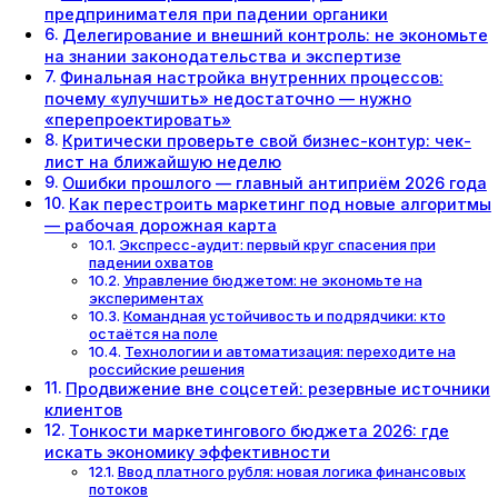
предпринимателя при падении органики
Делегирование и внешний контроль: не экономьте
на знании законодательства и экспертизе
Финальная настройка внутренних процессов:
почему «улучшить» недостаточно — нужно
«перепроектировать»
Критически проверьте свой бизнес-контур: чек-
лист на ближайшую неделю
Ошибки прошлого — главный антиприём 2026 года
Как перестроить маркетинг под новые алгоритмы
— рабочая дорожная карта
Экспресс-аудит: первый круг спасения при
падении охватов
Управление бюджетом: не экономьте на
экспериментах
Командная устойчивость и подрядчики: кто
остаётся на поле
Технологии и автоматизация: переходите на
российские решения
Продвижение вне соцсетей: резервные источники
клиентов
Тонкости маркетингового бюджета 2026: где
искать экономику эффективности
Ввод платного рубля: новая логика финансовых
потоков