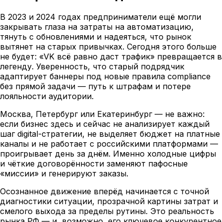
В 2023 и 2024 годах предприниматели ещё могли
закрывать глаза на затраты на автоматизацию,
тянуть с обновлениями и надеяться, что рынок
вытянет на старых привычках. Сегодня этого больше
не будет: «VK всё равно даст трафик» превращается в
легенду. Уверенность, что старый подрядчик
адаптирует баннеры под новые правила compliance
без прямой задачи — путь к штрафам и потере
лояльности аудитории.
Москва, Петербург или Екатеринбург — не важно:
если бизнес здесь и сейчас не анализирует каждый
шаг digital-стратегии, не выделяет бюджет на платные
каналы и не работает с российскими платформами —
проигрывает день за днём. Именно холодные цифры
и чёткие договорённости заменяют пафосные
«миссии» и генерируют заказы.
Осознанное движение вперёд начинается с точной
диагностики ситуации, прозрачной картины затрат и
смелого выхода за пределы рутины. Это реальность
рынка РФ — и, возможно, его ключевое конкурентное