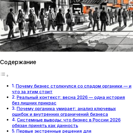
Содержание
Почему бизнес столкнулся со спадом органики — и
что за этим стоит
Реальный контекст: весна 2026 — одна история
без лишних прикрас
Почему органика умирает: анализ ключевых
ошибок и внутренних ограничений бизнеса
Системные выводы: что бизнес в России 2026
обязан принять как данность
Первые экстренные решения для