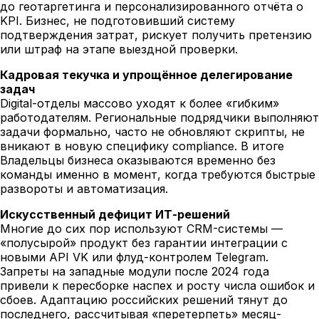
до геотаргетинга и персонализированного отчёта о
KPI. Бизнес, не подготовивший систему
подтверждения затрат, рискует получить претензию
или штраф на этапе выездной проверки.
Кадровая текучка и упрощённое делегирование
задач
Digital-отделы массово уходят к более «гибким»
работодателям. Региональные подрядчики выполняют
задачи формально, часто не обновляют скрипты, не
вникают в новую специфику compliance. В итоге
Владельцы бизнеса оказываются временно без
команды именно в момент, когда требуются быстрые
развороты и автоматизация.
Искусственный дефицит ИТ-решений
Многие до сих пор используют CRM-системы —
«полусырой» продукт без гарантии интеграции с
новыми API VK или флуд-контролем Telegram.
Запреты на западные модули после 2024 года
привели к пересборке наспех и росту числа ошибок и
сбоев. Адаптацию российских решений тянут до
последнего, рассчитывая «перетерпеть» месяц-